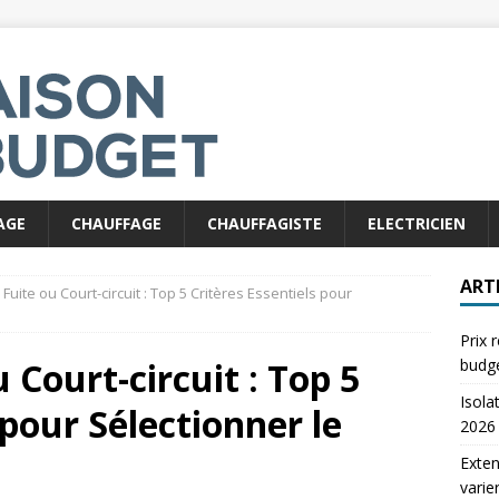
AGE
CHAUFFAGE
CHAUFFAGISTE
ELECTRICIEN
ART
Fuite ou Court-circuit : Top 5 Critères Essentiels pour
Prix 
u Court-circuit : Top 5
budg
Isola
 pour Sélectionner le
2026
Exten
varie