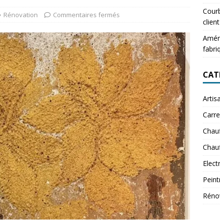
Courb
Rénovation
Commentaires fermés
client
Aména
fabri
CAT
Artis
Carre
Chau
Chauf
Elect
Peint
Réno