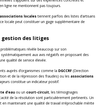
elles s’appuient sur des expériences concrètes et
 en ligne ne mentionnent pas toujours.
associations locales
tiennent parfois des listes d’artisans
ance locale peut constituer un gage supplémentaire de
gestion des litiges
s problématiques révèle beaucoup sur son
d systématiquement aux avis négatifs en proposant des
ne qualité de service élevée.
alements auprès d’organismes comme la
DGCCRF
(Direction
ion et de la répression des fraudes) ou les
associations
ajeurs constitue un indicateur positif.
ite d’eau
ou un
court-circuit
, les témoignages
icacité de la résolution sont particulièrement pertinents. Un
t en maintenant une qualité de travail irréprochable mérite