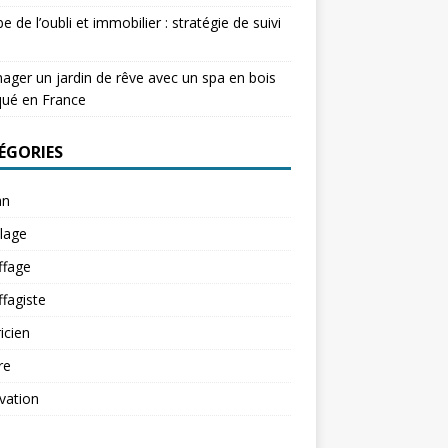
e de l’oubli et immobilier : stratégie de suivi
ger un jardin de rêve avec un spa en bois
qué en France
ÉGORIES
an
lage
ffage
fagiste
ricien
re
vation