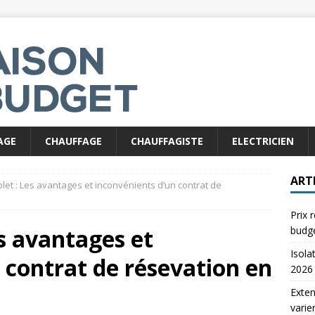
AGE
CHAUFFAGE
CHAUFFAGISTE
ELECTRICIEN
ART
et : Les avantages et inconvénients d’un contrat de
Prix 
s avantages et
budg
Isola
 contrat de résevation en
2026
Exten
varie