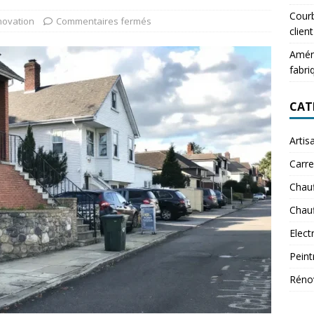
Courb
ovation
Commentaires fermés
client
Aména
fabri
CAT
Artis
Carre
Chau
Chauf
Elect
Peint
Réno