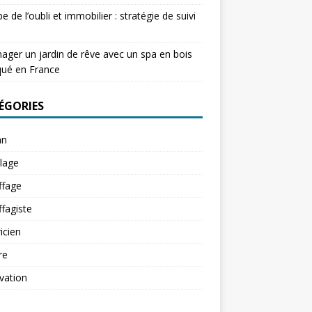
e de l’oubli et immobilier : stratégie de suivi
ger un jardin de rêve avec un spa en bois
qué en France
ÉGORIES
an
lage
ffage
fagiste
ricien
re
vation