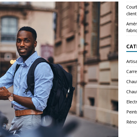
Courb
client
Aména
fabri
CAT
Artis
Carre
Chau
Chauf
Elect
Peint
Réno