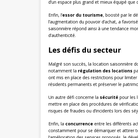
d’un espace plus grand et mieux équipé que d
Enfin, l’
essor du tourisme
, boosté par le 
l’augmentation du pouvoir d’achat, a favoris
saisonnière répond ainsi à une tendance mon
d’authenticité.
Les défis du secteur
Malgré son succès, la location saisonnière doi
notamment la
régulation des locations
pa
ont mis en place des restrictions pour limite
résidents permanents et préserver le patrimoi
Un autre défi concerne la
sécurité
pour les l
mettre en place des procédures de vérificatio
risques de fraudes ou d’incidents lors des séj
Enfin, la
concurrence
entre les différents a
constamment pour se démarquer et attirer tou
l’amélioration des services proposés, le dév