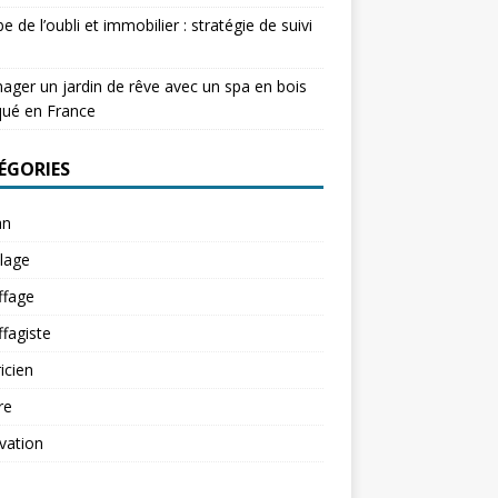
e de l’oubli et immobilier : stratégie de suivi
ger un jardin de rêve avec un spa en bois
qué en France
ÉGORIES
an
lage
ffage
fagiste
ricien
re
vation