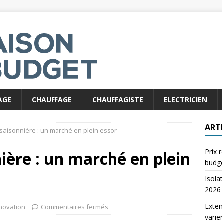
AGE
CHAUFFAGE
CHAUFFAGISTE
ELECTRICIEN
ART
 saisonnière : un marché en plein essor
Prix 
nière : un marché en plein
budg
Isola
2026
Exten
novation
Commentaires fermés
varie