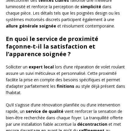
Sélectionner des
teintes claires
favorise une meilleure
luminosité et renforce la perception de
simplicité
dans
chaque pièce. Les détails tels que les poignées design ou les
systèmes motorisés discrets participent également à une
allure générale soignée
et résolument contemporaine.
En quoi le service de proximité
façonne-t-il la satisfaction et
l’apparence soignée ?
Solliciter un
expert local
lors d’une réparation de volet roulant
assure un suivi méticuleux et personnalisé. Cette proximité
facilite la prise en compte des besoins spécifiques et permet
d’adapter parfaitement les
finitions
au style déjà présent dans
l’habitat.
Qu’il s’agisse d’une rénovation planifiée ou d’une intervention
rapide, un
service de qualité
vient renforcer la sensation de
bien-être recherchée dans chaque foyer. La tranquillité offerte
par une installation fiable accentue la
décontraction
et met
encore davantage en avant le goût du
raffinement
au