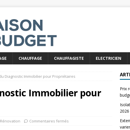
AGE
CHAUFFAGE
CHAUFFAGISTE
ELECTRICIEN
ART
 du Diagnostic Immobilier pour Propriétaires
Prix 
gnostic Immobilier pour
budg
Isola
2026
Exten
Rénovation
Commentaires fermés
varie