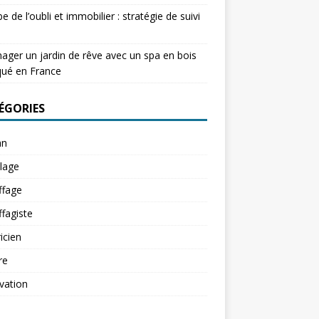
e de l’oubli et immobilier : stratégie de suivi
ger un jardin de rêve avec un spa en bois
qué en France
ÉGORIES
an
lage
ffage
fagiste
ricien
re
vation