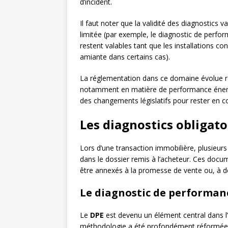
d’incident.
Il faut noter que la validité des diagnostics v
limitée (par exemple, le diagnostic de perfor
restent valables tant que les installations 
amiante dans certains cas).
La réglementation dans ce domaine évolue ré
notamment en matière de performance énergé
des changements législatifs pour rester en co
Les diagnostics obligato
Lors d’une transaction immobilière, plusieur
dans le dossier remis à l’acheteur. Ces docu
être annexés à la promesse de vente ou, à dé
Le diagnostic de performan
Le
DPE
est devenu un élément central dans l’é
méthodologie a été profondément réformée, l