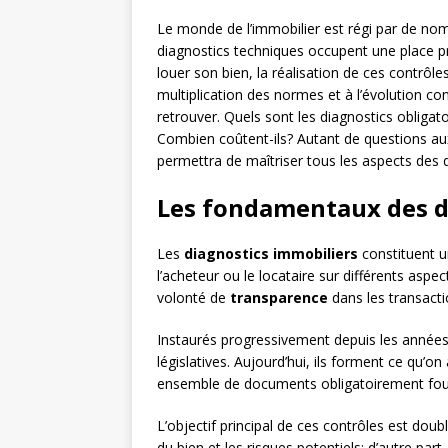
Le monde de l’immobilier est régi par de nom
diagnostics techniques occupent une place p
louer son bien, la réalisation de ces contrôle
multiplication des normes et à l’évolution co
retrouver. Quels sont les diagnostics obligato
Combien coûtent-ils? Autant de questions a
permettra de maîtriser tous les aspects des 
Les fondamentaux des d
Les
diagnostics immobiliers
constituent u
l’acheteur ou le locataire sur différents asp
volonté de
transparence
dans les transact
Instaurés progressivement depuis les années 
législatives. Aujourd’hui, ils forment ce qu’on
ensemble de documents obligatoirement fourn
L’objectif principal de ces contrôles est doubl
du bien et les risques potentiels; d’autre part,