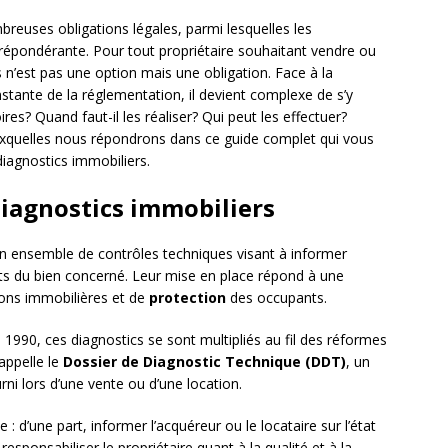
breuses obligations légales, parmi lesquelles les
répondérante. Pour tout propriétaire souhaitant vendre ou
s n’est pas une option mais une obligation. Face à la
nstante de la réglementation, il devient complexe de s’y
ires? Quand faut-il les réaliser? Qui peut les effectuer?
uxquelles nous répondrons dans ce guide complet qui vous
diagnostics immobiliers.
iagnostics immobiliers
n ensemble de contrôles techniques visant à informer
ects du bien concerné. Leur mise en place répond à une
ions immobilières et de
protection
des occupants.
1990, ces diagnostics se sont multipliés au fil des réformes
 appelle le
Dossier de Diagnostic Technique (DDT)
, un
i lors d’une vente ou d’une location.
e : d’une part, informer l’acquéreur ou le locataire sur l’état
 responsabiliser le propriétaire quant à la qualité et à la